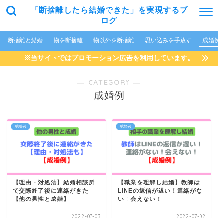
「断捨離したら結婚できた」を実現するブ
ログ
断捨離と結婚
物を断捨離
物以外を断捨離
思い込みを手放す
成婚
※当サイトではプロモーション広告を利用しています。
― CATEGORY ―
成婚例
成婚例
成婚例
【理由・対処法】結婚相談所
【職業を理解し結婚】教師は
で交際終了後に連絡がきた
LINEの返信が遅い！連絡がな
【他の男性と成婚】
い！会えない！
2022-07-03
2022-07-02